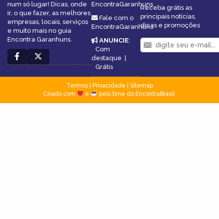
num só lugar! Dicas, onde
EncontraGaranhuns
Receba grátis as
ir, o que fazer, as melhores
principais notícias,
Fale com o
empresas, locais, serviços
dicas e promoções
EncontraGaranhuns
e muito mais no guia
Encontra Garanhuns.
ANUNCIE
:
Com
destaque
|
Grátis
Termos
|
Privacidade
|
Sitemap
Criado com
e
pelo time do EncontraBrasil