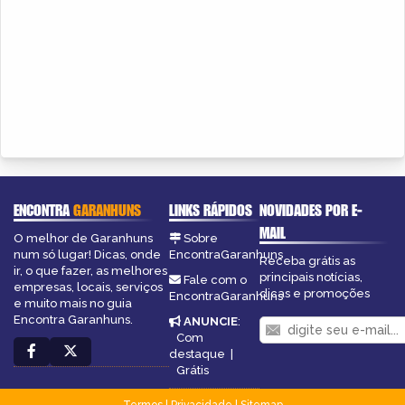
ENCONTRA
GARANHUNS
LINKS RÁPIDOS
NOVIDADES POR E-
MAIL
O melhor de Garanhuns
Sobre
num só lugar! Dicas, onde
EncontraGaranhuns
Receba grátis as
ir, o que fazer, as melhores
principais notícias,
Fale com o
empresas, locais, serviços
dicas e promoções
EncontraGaranhuns
e muito mais no guia
Encontra Garanhuns.
ANUNCIE
:
Com
destaque
|
Grátis
Termos
|
Privacidade
|
Sitemap