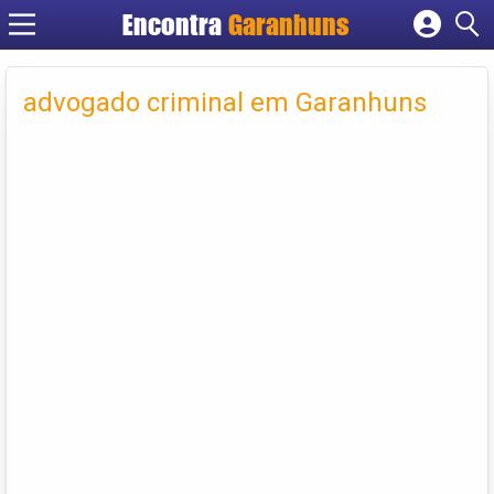
Encontra
Garanhuns
Cadastrar empresa
Fazer login
advogado criminal em Garanhuns
Criar conta